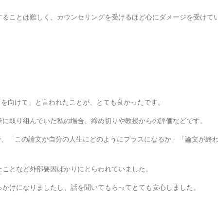
することは難しく、カウンセリングを受けるほど心にダメージを受けて
otivationに目を向けて」と言われたことが、とても良かったです。
で、論文執筆に取り組んでいた私の場合、締め切りや教授からの評価などです。
る要因のことで、「この論文が自分の人生にどのようにプラスになるか」「論文が終
たことなど外部要因ばかりにとらわれていました。
っかけになりましたし、話を聞いてもらってとても安心しました。