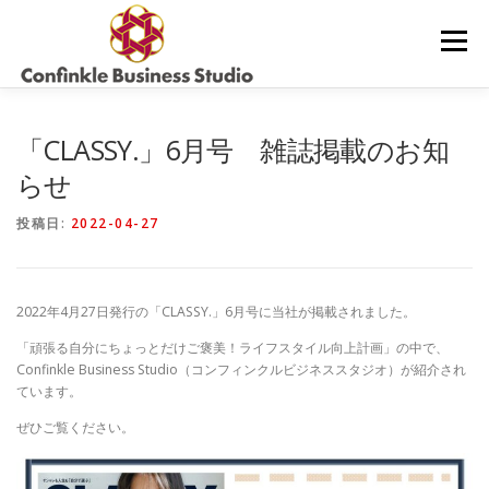
コ
ン
メニュー
テ
ン
ツ
へ
サービス内容・料金
コラム
お問合せ
ス
「CLASSY.」6月号 雑誌掲載のお知
キ
らせ
ッ
プ
当社について
投稿日:
2022-04-27
2022年4月27日発行の「CLASSY.」6月号に当社が掲載されました。
「頑張る自分にちょっとだけご褒美！ライフスタイル向上計画」の中で、
Confinkle Business Studio（コンフィンクルビジネススタジオ）が紹介され
ています。
ぜひご覧ください。