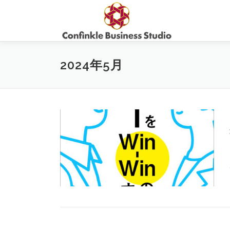
コ
ン
テ
ン
ツ
2024年5月
へ
ス
キ
ッ
プ