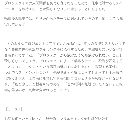
プロジェクト内の人間関係もあまり良くなかったので、仕事に対するモチベ
ーションを維持することが難しくなり、転職することにしました。
転職後の職場では、やりたかったテーマに関われているので、忙しくても充
実しています。
– どのようなプロジェクトにアサインされるかは、本人の希望やスキルだけで
なく各種案件の状況やタイミング等に依存するため、希望通りにいかない場
合も多いですよね。「
プロジェクトから抜けたくても抜けられない
」ことも
珍しくないでしょう。プロジェクトによって業界やテーマ、役割が変化する
ことはコンサルタントという職種の魅力ではありますが、希望する案件にい
つまでもアサインされないと、先が見えず不安になってしまっても不思議で
はありません。上位者に相談しても長期間プロジェクトから抜けられないと
き、「あと少し」と機会を待つのか、「この時間を無駄にしたくない」と転
職を選ぶのか、判断が分かれるところです。
【ケース3】
お話を伺った方：Mさん（総合系コンサルティング会社/30代/女性）