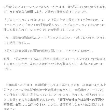
2回連続でプロモーションできなかったときは、落ち込んでなかなか立ち直れ
ず、
次もダメなら転職しよう
、と決めて仕事を続けていました。
「プロモーションを目指したい」と上司に伝えて最初に迎えた評価では、フ
ィードバックで「○○と○○の実績が足りない」とプロモーションできなかった
理由を教えられて、ショックでしたが納得はしていました。
でも、2回目の理由は私にとって「フェアじゃない」と感じるもので、どうし
ても納得できず……。
上司から評価会議での議論の経緯を聞いても、モヤモヤするばかり。
結局、上司のサポートもあり3回目の挑戦でプロモーションできたので転職は
しませんでしたが、あのときは何もやる気が起きなくて、本当につらかった
です。
– 評価結果への不満は、転職理由としてよく耳にしますね。評価者にあたる上
司とメンバーの信頼関係維持や離職防止の観点から、管理職はフィードバッ
クの仕方や内容に注意を払っていることでしょう。それでも、個人のキャリ
アに影響する大きな出来事であるため、「
評価が会社または上司への不満や
不信感、失望につながりやすい
」ことは、評価時期になると特に注目される
問題です。