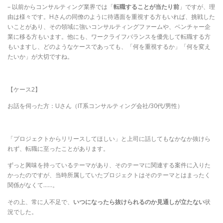
– 以前からコンサルティング業界では「
転職することが当たり前
」ですが、理
由は様々です。Hさんの同僚のように待遇面を重視する方もいれば、挑戦した
いことがあり、その領域に強いコンサルティングファームや、ベンチャー企
業に移る方もいます。他にも、ワークライフバランスを優先して転職する方
もいますし、どのようなケースであっても、「何を重視するか」「何を変え
たいか」が大切ですね。
【ケース2】
お話を伺った方：Uさん（IT系コンサルティング会社/30代/男性）
「プロジェクトからリリースしてほしい」と上司に話してもなかなか抜けら
れず、転職に至ったことがあります。
ずっと興味を持っているテーマがあり、そのテーマに関連する案件に入りた
かったのですが、当時所属していたプロジェクトはそのテーマとはまったく
関係がなくて……。
その上、常に人不足で、
いつになったら抜けられるのか見通しが立たない
状
況でした。