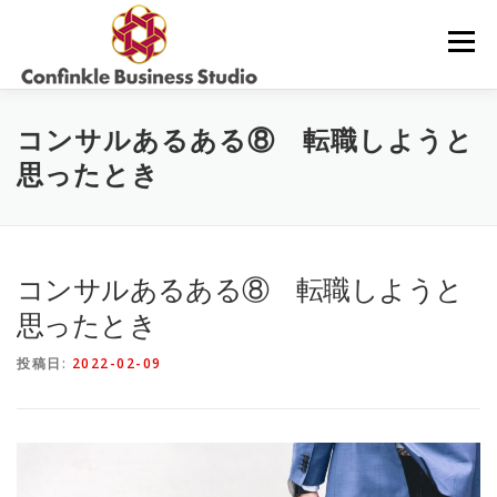
コ
ン
メニュー
テ
ン
ツ
へ
サービス内容・料金
コラム
お問合せ
コンサルあるある⑧ 転職しようと
ス
キ
思ったとき
ッ
プ
当社について
コンサルあるある⑧ 転職しようと
思ったとき
投稿日:
2022-02-09