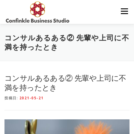
コ
ン
メニュー
テ
ン
ツ
へ
サービス内容・料金
コラム
お問合せ
コンサルあるある② 先輩や上司に不
ス
キ
満を持ったとき
ッ
プ
当社について
コンサルあるある② 先輩や上司に不
満を持ったとき
投稿日:
2021-05-21