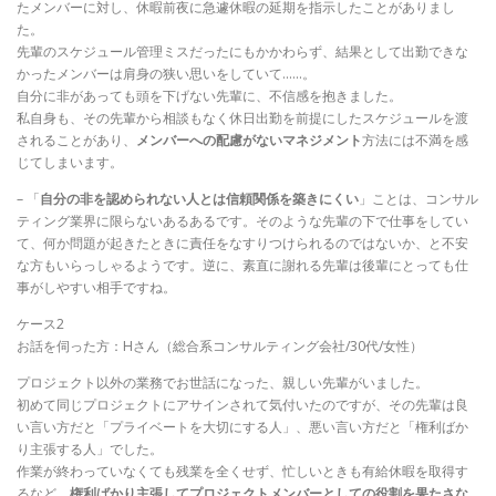
たメンバーに対し、休暇前夜に急遽休暇の延期を指示したことがありまし
た。
先輩のスケジュール管理ミスだったにもかかわらず、結果として出勤できな
かったメンバーは肩身の狭い思いをしていて……。
自分に非があっても頭を下げない先輩に、不信感を抱きました。
私自身も、その先輩から相談もなく休日出勤を前提にしたスケジュールを渡
されることがあり、
メンバーへの配慮がないマネジメント
方法には不満を感
じてしまいます。
– 「
自分の非を認められない人とは信頼関係を築きにくい
」ことは、コンサル
ティング業界に限らないあるあるです。そのような先輩の下で仕事をしてい
て、何か問題が起きたときに責任をなすりつけられるのではないか、と不安
な方もいらっしゃるようです。逆に、素直に謝れる先輩は後輩にとっても仕
事がしやすい相手ですね。
ケース2
お話を伺った方：Hさん（総合系コンサルティング会社/30代/女性）
プロジェクト以外の業務でお世話になった、親しい先輩がいました。
初めて同じプロジェクトにアサインされて気付いたのですが、その先輩は良
い言い方だと「プライベートを大切にする人」、悪い言い方だと「権利ばか
り主張する人」でした。
作業が終わっていなくても残業を全くせず、忙しいときも有給休暇を取得す
るなど、
権利ばかり主張してプロジェクトメンバーとしての役割を果たさな