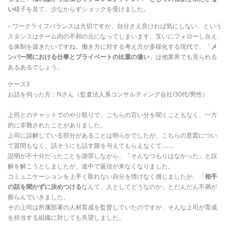
い
様子を見て、少なからずショックを受けました。
– ワークライフバランスは大切ですが、自分さえ良ければ気にしない、という
スタンスはチーム内の不和の元になってしまいます。互いにフォローし合え
る体制を築きたいですね。働き方に対する考え方が多様化する現代で、「
メ
ンバー間における仕事とプライベートの比重の違い
」は他業界でも見られる
あるあるでしょう。
ケース3
お話を伺った方：Nさん（監査法人系コンサルティング会社/30代/男性）
上司とのチャットでのやり取りで、こちらの言い分を聞くこともなく、一方
的に非難されたことがありました。
上司に誤解している部分があることは明らかでしたが、こちらの意図につい
て質問もなく、話そうにも話す隙を与えてもらえなくて……。
説明が不十分だったことを謝罪しながら、「そんなつもりはなかった」と誤
解を解こうとしましたが、途中で返信が来なくなりました。
コミュニケーションを上手く取れない自分を情けなく感じましたが、「
相手
の話を聞かずに決めつける
なんて、人としてどうなのか」とだんだん不満が
膨らんでいきました。
その上司は所属部署の人材育成を監督していたのですが、そんな上司が育成
を担当する組織に対しても失望しました。