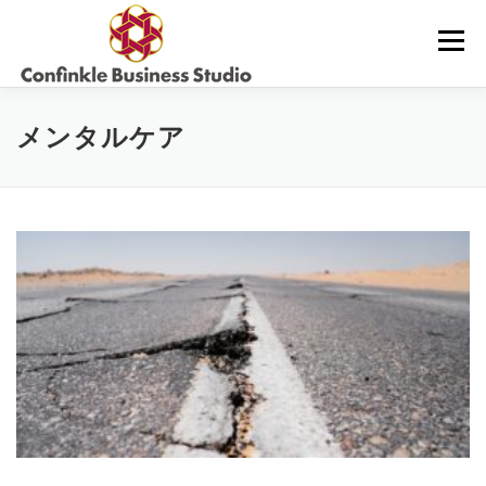
コ
ン
メニュー
テ
ン
ツ
へ
サービス内容・料金
コラム
お問合せ
メンタルケア
ス
キ
ッ
プ
当社について