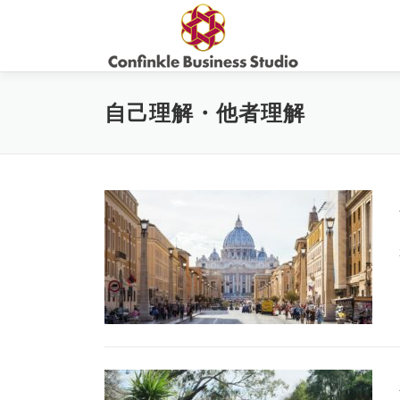
コ
ン
テ
ン
ツ
自己理解・他者理解
へ
ス
キ
ッ
プ